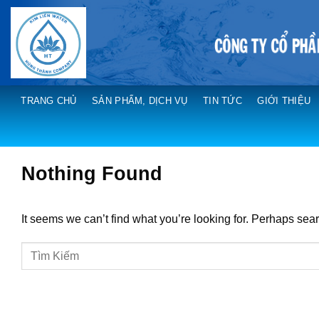
Skip
to
content
TRANG CHỦ
SẢN PHẨM, DỊCH VỤ
TIN TỨC
GIỚI THIỆU
Nothing Found
It seems we can’t find what you’re looking for. Perhaps sea