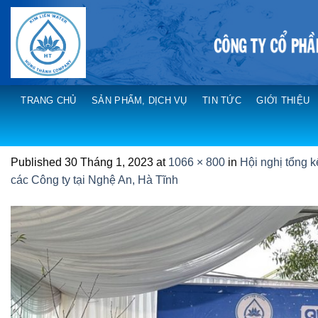
Skip
to
content
TRANG CHỦ
SẢN PHẨM, DỊCH VỤ
TIN TỨC
GIỚI THIỆU
Published
30 Tháng 1, 2023
at
1066 × 800
in
Hội nghị tổng 
các Công ty tại Nghệ An, Hà Tĩnh