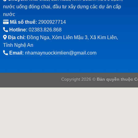
nước uống đóng chai, đầu tư xây dựng các dự án cấp
nước
Mã số thuế:
2900927714
Hotline:
02383.826.868
Địa chỉ:
Đồng Nga, Xóm Liên Mậu 3, Xã Kim Liên,
Tỉnh Nghệ An
Email:
nhamaynuockimlien@gmail.com
Copyright 2026 ©
Bản quyền thuộc C