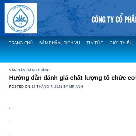
Skip
to
content
TRANG CHỦ
SẢN PHẨM, DỊCH VỤ
TIN TỨC
GIỚI THIỆU
VĂN BẢN HÀNH CHÍNH
Hướng dẫn đánh giá chất lượng tổ chức cơ
POSTED ON
13 THÁNG 7, 2021
BY
MR ANH
.
.
.